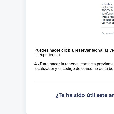
Puedes
hacer click a reservar fecha
las ve
tu experiencia.
4 -
Para hacer la reserva, contacta previament
localizador y el código de consumo de tu bo
¿Te ha sido útil este a