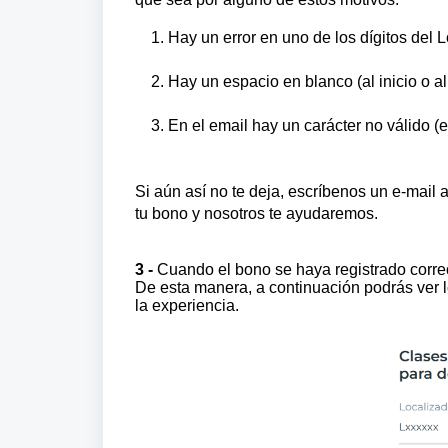
1. Hay un error en uno de los dígitos del 
2. Hay un espacio en blanco (al inicio o al
3. En el email hay un carácter no válido (esp
Si aún así no te deja, escríbenos un e-mail
tu bono y nosotros te ayudaremos.
3 -
Cuando el bono se haya registrado correct
De esta manera, a continuación podrás ver l
la experiencia.