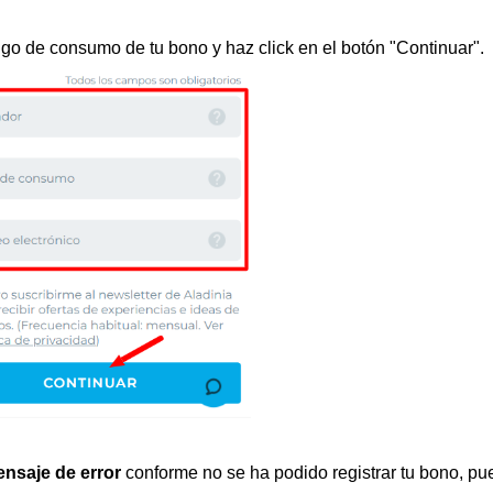
ódigo de consumo de tu bono y haz click en el botón "Continuar".
nsaje de error
conforme no se ha podido registrar tu bono, pu