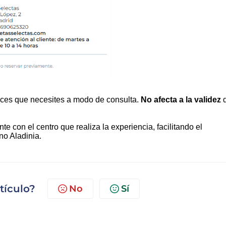
ces que necesites a modo de consulta.
No afecta a la validez
e con el centro que realiza la experiencia, facilitando el
no Aladinia.
rtículo?
No
Sí